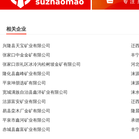
相关企业
兴隆县天宝矿业有限公司
迁
张家口中金金矿有限公司
丰
张家口崇礼区冰冷沟松树坡金矿有限公司
河
隆化县鑫峰矿业有限公司
涞
平泉坤朋选矿有限公司
涞
宽城满族自治县鑫洋矿业有限公司
涞
沽源富安矿业有限公司
迁
易县栾木厂金矿有限公司
隆
平泉市鑫河矿业有限公司
承
赤城县鑫富矿业有限公司
丰