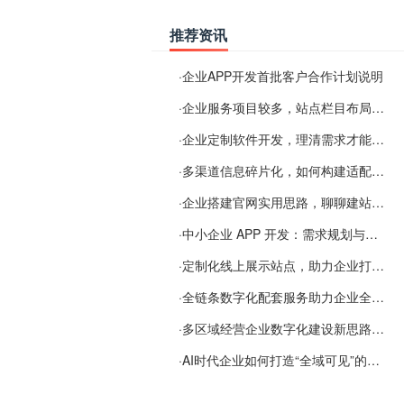
推荐资讯
·
企业APP开发首批客户合作计划说明
·
企业服务项目较多，站点栏目布局规划参考思路
·
企业定制软件开发，理清需求才能提升数字化落地效率
·
多渠道信息碎片化，如何构建适配 AI 检索的品牌信息源
·
企业搭建官网实用思路，聊聊建站容易忽视的问题
·
中小企业 APP 开发：需求规划与项目落地避坑经验分享
·
定制化线上展示站点，助力企业打通线上经营渠道
·
全链条数字化配套服务助力企业全域线上经营
·
多区域经营企业数字化建设新思路：多端载体与地域检索一体化落地思路分享
·
AI时代企业如何打造“全域可见”的数字资产？梓彤超越给出新解法