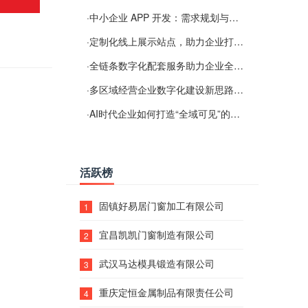
·
中小企业 APP 开发：需求规划与项目落地避坑经验分享
·
定制化线上展示站点，助力企业打通线上经营渠道
·
全链条数字化配套服务助力企业全域线上经营
·
多区域经营企业数字化建设新思路：多端载体与地域检索一体化落地思路分享
·
AI时代企业如何打造“全域可见”的数字资产？梓彤超越给出新解法
活跃榜
固镇好易居门窗加工有限公司
1
宜昌凯凯门窗制造有限公司
2
武汉马达模具锻造有限公司
3
重庆定恒金属制品有限责任公司
4