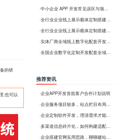
·
中小企业 APP 开发常见误区与项目规划实用经验
·
全行业企业线上展示载体定制搭建服务
·
全行业企业线上展示载体定制搭建服务
·
实体厂商全域线上数字化配套开发与地域检索优化服务
·
全国企业数字化定制开发配套全域搜索优化服务
设备的研
推荐资讯
·
企业APP开发首批客户合作计划说明
理,也可以
·
企业服务项目较多，站点栏目布局规划参考思路
·
企业定制软件开发，理清需求才能提升数字化落地效率
·
多渠道信息碎片化，如何构建适配 AI 检索的品牌信息源
·
企业搭建官网实用思路，聊聊建站容易忽视的问题