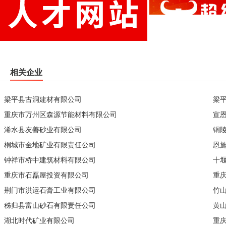
相关企业
梁平县古洞建材有限公司
梁
重庆市万州区森源节能材料有限公司
宣
浠水县友善砂业有限公司
铜
桐城市金地矿业有限责任公司
恩
钟祥市桥中建筑材料有限公司
十
重庆市石磊屋投资有限公司
重
荆门市洪运石膏工业有限公司
竹
秭归县富山砂石有限责任公司
黄
湖北时代矿业有限公司
重