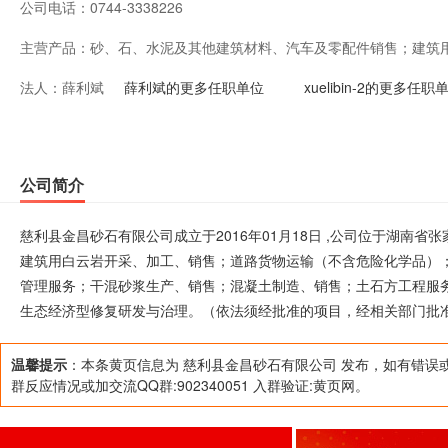
公司电话：
0744-3338226
主营产品：
砂、石、水泥及其他建筑材料、汽车及零配件销售；建筑
法人：
薛利斌
物运输（不含危险化学品）；货物专用运输（罐式）；机
薛利斌的更多任职单位
xuelibin-2的更多任职
市场管理服务；干混砂浆生产、销售；混凝土制造、销售
房屋工程的地基工程；房屋工程的打桩工程；矿山生态经
公司简介
准的项目，经相关部门批准后方可开展经营活动）
慈利县金昌砂石有限公司成立于2016年01月18日 ,公司位于湖南
建筑用白云岩开采、加工、销售；道路货物运输（不含危险化学品）
管理服务；干混砂浆生产、销售；混凝土制造、销售；土石方工程服
生态经济型修复研发与治理。（依法须经批准的项目，经相关部门批
温馨提示
：本条黄页信息为 慈利县金昌砂石有限公司 发布，如有错误
群反应情况或加交流QQ群:902340051 入群验证:黄页网。