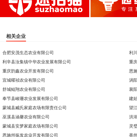
相关企业
合肥安茂生态农业有限公司
利
利辛县汝集镇中华农业发展有限公司
重
重庆韵鑫农业开发有限公司
恩
宜城曜祯农业有限公司
涡
舒城鲲翔农业有限公司
襄
奉节县峻珊农业发展有限公司
建
蒙城县臧氏家庭农场有限责任公司
望
巫溪县涵馨农业有限公司
洪
蒙城县安梦家庭农场有限公司
灵
恩施州振发农业开发有限公司
亳