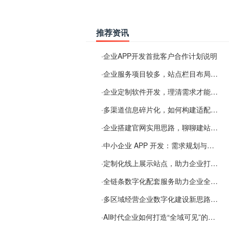
推荐资讯
·
企业APP开发首批客户合作计划说明
·
企业服务项目较多，站点栏目布局规划参考思路
·
企业定制软件开发，理清需求才能提升数字化落地效率
·
多渠道信息碎片化，如何构建适配 AI 检索的品牌信息源
·
企业搭建官网实用思路，聊聊建站容易忽视的问题
·
中小企业 APP 开发：需求规划与项目落地避坑经验分享
·
定制化线上展示站点，助力企业打通线上经营渠道
·
全链条数字化配套服务助力企业全域线上经营
·
多区域经营企业数字化建设新思路：多端载体与地域检索一体化落地思路分享
·
AI时代企业如何打造“全域可见”的数字资产？梓彤超越给出新解法