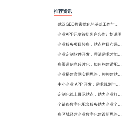
推荐资讯
·
武汉GEO搜索优化的基础工作与实施思路
·
企业APP开发首批客户合作计划说明
·
企业服务项目较多，站点栏目布局规划参考思路
·
企业定制软件开发，理清需求才能提升数字化落地效率
·
多渠道信息碎片化，如何构建适配 AI 检索的品牌信息源
·
企业搭建官网实用思路，聊聊建站容易忽视的问题
·
中小企业 APP 开发：需求规划与项目落地避坑经验分享
·
定制化线上展示站点，助力企业打通线上经营渠道
·
全链条数字化配套服务助力企业全域线上经营
·
多区域经营企业数字化建设新思路：多端载体与地域检索一体化落地思路分享