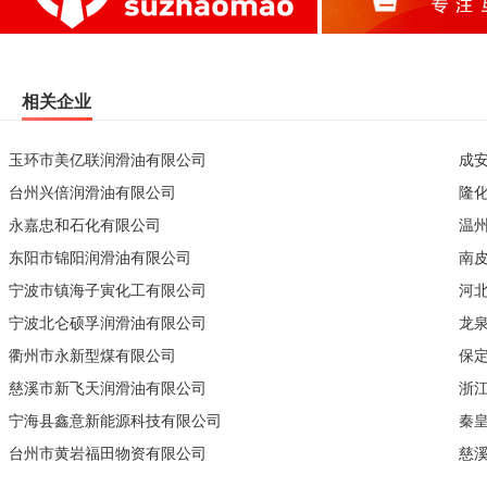
相关企业
玉环市美亿联润滑油有限公司
成
台州兴倍润滑油有限公司
隆
永嘉忠和石化有限公司
温
东阳市锦阳润滑油有限公司
南
宁波市镇海子寅化工有限公司
河
宁波北仑硕孚润滑油有限公司
龙
衢州市永新型煤有限公司
保
慈溪市新飞天润滑油有限公司
浙
宁海县鑫意新能源科技有限公司
秦
台州市黄岩福田物资有限公司
慈