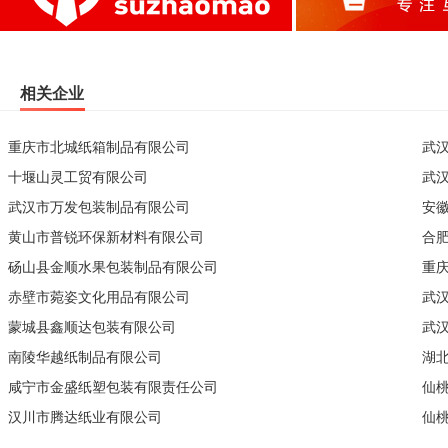
相关企业
重庆市北城纸箱制品有限公司
武
十堰山灵工贸有限公司
武
武汉市万发包装制品有限公司
安
黄山市普锐环保新材料有限公司
合
砀山县金顺水果包装制品有限公司
重
赤壁市菀姿文化用品有限公司
武
蒙城县鑫顺达包装有限公司
武
南陵华越纸制品有限公司
湖
咸宁市金盛纸塑包装有限责任公司
仙
汉川市腾达纸业有限公司
仙