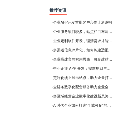
推荐资讯
·
企业APP开发首批客户合作计划说明
·
企业服务项目较多，站点栏目布局规划参考思路
·
企业定制软件开发，理清需求才能提升数字化落地效率
·
多渠道信息碎片化，如何构建适配 AI 检索的品牌信息源
·
企业搭建官网实用思路，聊聊建站容易忽视的问题
·
中小企业 APP 开发：需求规划与项目落地避坑经验分享
·
定制化线上展示站点，助力企业打通线上经营渠道
·
全链条数字化配套服务助力企业全域线上经营
·
多区域经营企业数字化建设新思路：多端载体与地域检索一体化落地思路分享
·
AI时代企业如何打造“全域可见”的数字资产？梓彤超越给出新解法