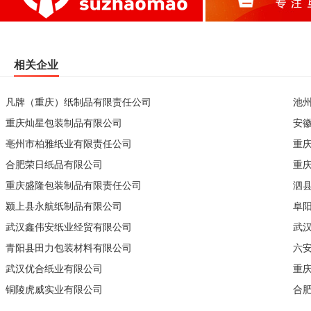
相关企业
凡牌（重庆）纸制品有限责任公司
池
重庆灿星包装制品有限公司
安
亳州市柏雅纸业有限责任公司
重
合肥荣日纸品有限公司
重
重庆盛隆包装制品有限责任公司
泗
颍上县永航纸制品有限公司
阜
武汉鑫伟安纸业经贸有限公司
武
青阳县田力包装材料有限公司
六
武汉优合纸业有限公司
重
铜陵虎威实业有限公司
合