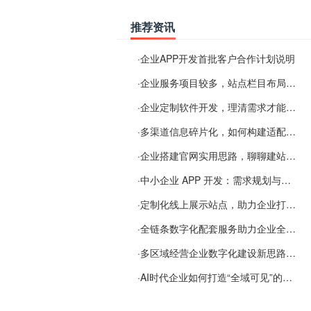
推荐资讯
·
企业APP开发首批客户合作计划说明
·
企业服务项目较多，站点栏目布局规划参考思路
·
企业定制软件开发，理清需求才能提升数字化落地效率
·
多渠道信息碎片化，如何构建适配 AI 检索的品牌信息源
·
企业搭建官网实用思路，聊聊建站容易忽视的问题
·
中小企业 APP 开发：需求规划与项目落地避坑经验分享
·
定制化线上展示站点，助力企业打通线上经营渠道
·
全链条数字化配套服务助力企业全域线上经营
·
多区域经营企业数字化建设新思路：多端载体与地域检索一体化落地思路分享
·
AI时代企业如何打造“全域可见”的数字资产？梓彤超越给出新解法