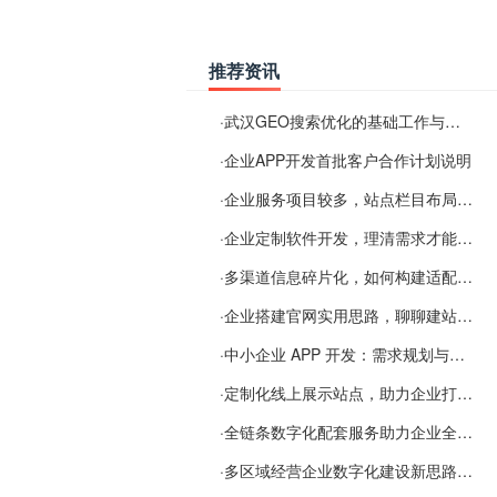
推荐资讯
·
武汉GEO搜索优化的基础工作与实施思路
·
企业APP开发首批客户合作计划说明
·
企业服务项目较多，站点栏目布局规划参考思路
·
企业定制软件开发，理清需求才能提升数字化落地效率
·
多渠道信息碎片化，如何构建适配 AI 检索的品牌信息源
·
企业搭建官网实用思路，聊聊建站容易忽视的问题
·
中小企业 APP 开发：需求规划与项目落地避坑经验分享
·
定制化线上展示站点，助力企业打通线上经营渠道
·
全链条数字化配套服务助力企业全域线上经营
·
多区域经营企业数字化建设新思路：多端载体与地域检索一体化落地思路分享