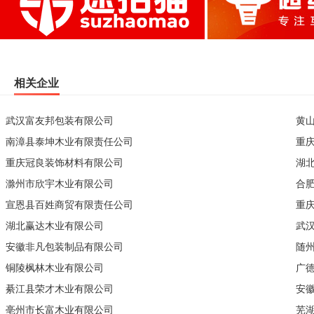
相关企业
武汉富友邦包装有限公司
黄
南漳县泰坤木业有限责任公司
重
重庆冠良装饰材料有限公司
湖
滁州市欣宇木业有限公司
合
宣恩县百姓商贸有限责任公司
重
湖北赢达木业有限公司
武
安徽非凡包装制品有限公司
随
铜陵枫林木业有限公司
广
綦江县荣才木业有限公司
安
亳州市长富木业有限公司
芜