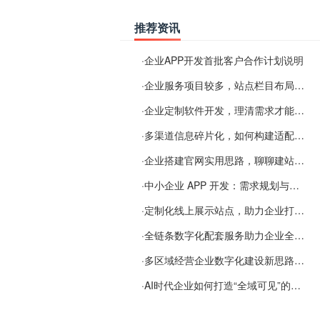
推荐资讯
·
企业APP开发首批客户合作计划说明
·
企业服务项目较多，站点栏目布局规划参考思路
·
企业定制软件开发，理清需求才能提升数字化落地效率
·
多渠道信息碎片化，如何构建适配 AI 检索的品牌信息源
·
企业搭建官网实用思路，聊聊建站容易忽视的问题
·
中小企业 APP 开发：需求规划与项目落地避坑经验分享
·
定制化线上展示站点，助力企业打通线上经营渠道
·
全链条数字化配套服务助力企业全域线上经营
·
多区域经营企业数字化建设新思路：多端载体与地域检索一体化落地思路分享
·
AI时代企业如何打造“全域可见”的数字资产？梓彤超越给出新解法