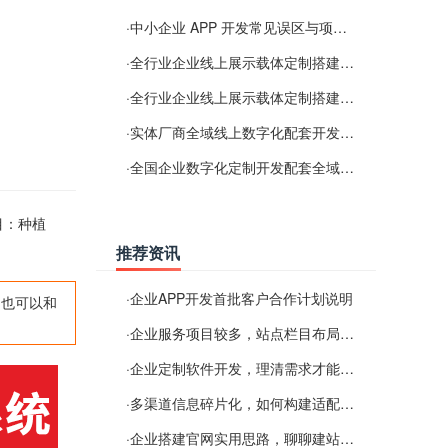
·
中小企业 APP 开发常见误区与项目规划实用经验
·
全行业企业线上展示载体定制搭建服务
·
全行业企业线上展示载体定制搭建服务
·
实体厂商全域线上数字化配套开发与地域检索优化服务
·
全国企业数字化定制开发配套全域搜索优化服务
目：种植
推荐资讯
·
企业APP开发首批客户合作计划说明
,也可以和
·
企业服务项目较多，站点栏目布局规划参考思路
·
企业定制软件开发，理清需求才能提升数字化落地效率
·
多渠道信息碎片化，如何构建适配 AI 检索的品牌信息源
·
企业搭建官网实用思路，聊聊建站容易忽视的问题