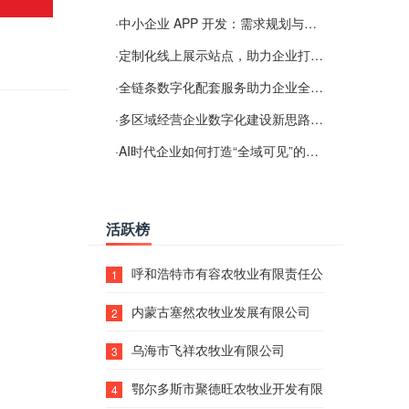
·
中小企业 APP 开发：需求规划与项目落地避坑经验分享
·
定制化线上展示站点，助力企业打通线上经营渠道
·
全链条数字化配套服务助力企业全域线上经营
·
多区域经营企业数字化建设新思路：多端载体与地域检索一体化落地思路分享
·
AI时代企业如何打造“全域可见”的数字资产？梓彤超越给出新解法
活跃榜
呼和浩特市有容农牧业有限责任公司
1
内蒙古塞然农牧业发展有限公司
2
乌海市飞祥农牧业有限公司
3
鄂尔多斯市聚德旺农牧业开发有限责任公司
4