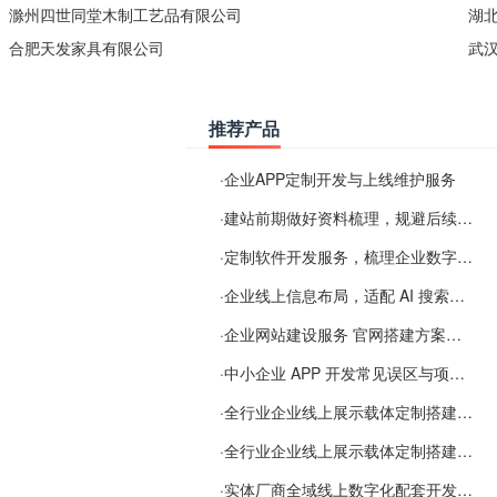
滁州四世同堂木制工艺品有限公司
湖
合肥天发家具有限公司
武
推荐产品
·
企业APP定制开发与上线维护服务
·
建站前期做好资料梳理，规避后续各类使用难题
·
定制软件开发服务，梳理企业数字化落地常见难点
·
企业线上信息布局，适配 AI 搜索需要留意这些要点
·
企业网站建设服务 官网搭建方案经验分享
·
中小企业 APP 开发常见误区与项目规划实用经验
·
全行业企业线上展示载体定制搭建服务
·
全行业企业线上展示载体定制搭建服务
·
实体厂商全域线上数字化配套开发与地域检索优化服务