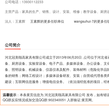
公司电话：
13930112233
主营产品：
家具的生产、销售、设计、安装、维修；教学设备、厨房
法人：
王素辉
体设备、办公设备、文化用品、工艺美术品、服装、针纺
王素辉的更多任职单位
wangsuhui-7的更多
备、照明设备、机械设备、仪器仪表及配件、装饰材料（
器械、酒店用品、计算机软硬件及外围辅助设备的销售；
公司简介
装；自营或代理各类商品和技术的进出口业务（国家限制
河北冠美颐高家具有限公司成立于2013年06月20日 ,公司位于河
设；互联网信息服务；增值电信业务。（依法须经批准的
备、厨房设备、实验室设备、电子产品、多媒体设备、办公设备、文
备、照明设备、机械设备、仪器仪表及配件、装饰材料（危险化学品
营活动）
备的销售；网络工程设计；多媒体设备研发、安装；自营或代理各类
建设；互联网信息服务；增值电信业务。（依法须经批准的项目，经
温馨提示
：本条黄页信息为 河北冠美颐高家具有限公司 发布，如有错
QQ群反应情况或加交流QQ群:902340051 入群验证:黄页网。