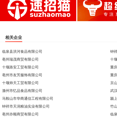
相关企业
临泉县洪河食品有限公司
钟
亳州瑞茂商贸有限公司
十
十堰路安工贸有限公司
重
亳州市友芳服饰有限公司
重
十堰帅天工贸有限公司
京
滁州市忆品食品有限公司
武
马鞍山市华商通信工程有限公司
颍
钟祥市天润粮油实业有限公司
竹
亳州亦顺商贸有限公司
临