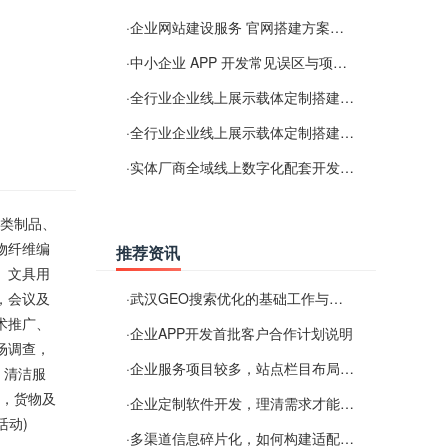
·
企业网站建设服务 官网搭建方案经验分享
·
中小企业 APP 开发常见误区与项目规划实用经验
·
全行业企业线上展示载体定制搭建服务
·
全行业企业线上展示载体定制搭建服务
·
实体厂商全域线上数字化配套开发与地域检索优化服务
巾类制品、
物纤维编
推荐资讯
、文具用
，会议及
·
武汉GEO搜索优化的基础工作与实施思路
术推广、
·
企业APP开发首批客户合作计划说明
场调查，
·
企业服务项目较多，站点栏目布局规划参考思路
，清洁服
)，货物及
·
企业定制软件开发，理清需求才能提升数字化落地效率
活动)
·
多渠道信息碎片化，如何构建适配 AI 检索的品牌信息源