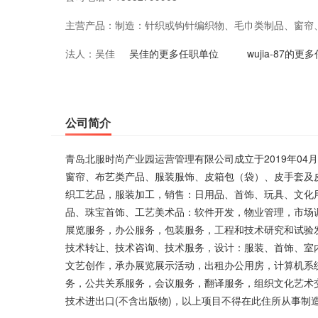
主营产品：
制造：针织或钩针编织物、毛巾类制品、窗帘
法人：
吴佳
套及皮装饰制品、鞋、文教办公用品、工艺美
吴佳的更多任职单位
wujia-87的
品，服装加工，销售：日用品、首饰、玩具、
备、针纺织品、服装鞋帽、箱包、文具用品、
公司简介
市场调查，社会经济咨询，知识产权服务，广
青岛北服时尚产业园运营管理有限公司成立于2019年04
务，办公服务，包装服务，工程和技术研究和
窗帘、布艺类产品、服装服饰、皮箱包（袋）、皮手套及
织工艺品，服装加工，销售：日用品、首饰、玩具、文化
技术推广服务，技术开发、技术推广、技术转
品、珠宝首饰、工艺美术品：软件开发，物业管理，市场
室内装饰、工艺美术，电脑图文设计、制作，
展览服务，办公服务，包装服务，工程和技术研究和试验
技术转让、技术咨询、技术服务，设计：服装、首饰、室
作，承办展览展示活动，出租办公用房，计算
文艺创作，承办展览展示活动，出租办公用房，计算机系
含医用软件)，打字、复印业务，清洁服务，
务，公共关系服务，会议服务，翻译服务，组织文化艺术交
技术进出口(不含出版物)，以上项目不得在此住所从事制
艺术交流活动(不含演出)，教育信息咨询(不