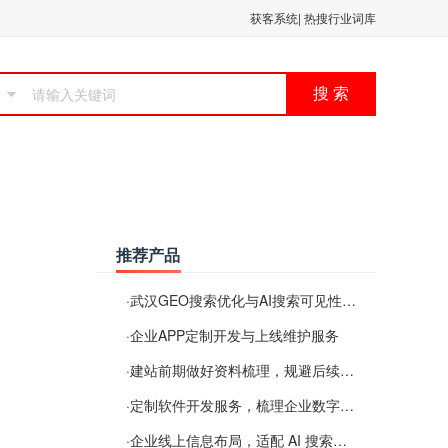
获客系统
|
热搜行业词库
搜 索
推荐产品
·
武汉GEO搜索优化与AI搜索可见性服务
·
企业APP定制开发与上线维护服务
·
建站前期做好资料梳理，规避后续各类使用难题
·
定制软件开发服务，梳理企业数字化落地常见难点
·
企业线上信息布局，适配 AI 搜索需要留意这些要点