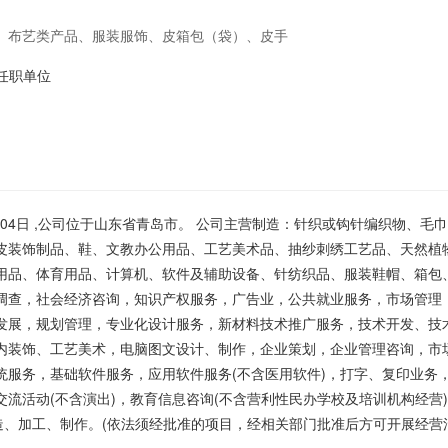
、布艺类产品、服装服饰、皮箱包（袋）、皮手
术品、抽纱刺绣工艺品、天然植物纤维编织工艺
更多任职单位
文化用品、体育用品、计算机、软件及辅助设
珠宝首饰、工艺美术品：软件开发，物业管理，
告业，公共就业服务，市场管理，会议及展览服
月04日 ,公司位于山东省青岛市。 公司主营制造：针织或钩针编织物、毛
试验发展，规划管理，专业化设计服务，新材料
皮装饰制品、鞋、文教办公用品、工艺美术品、抽纱刺绣工艺品、天然植
用品、体育用品、计算机、软件及辅助设备、针纺织品、服装鞋帽、箱包
让、技术咨询、技术服务，设计：服装、首饰、
调查，社会经济咨询，知识产权服务，广告业，公共就业服务，市场管理
企业策划，企业管理咨询，市场调查，文艺创
发展，规划管理，专业化设计服务，新材料技术推广服务，技术开发、技
内装饰、工艺美术，电脑图文设计、制作，企业策划，企业管理咨询，市
机系统服务，基础软件服务，应用软件服务(不
统服务，基础软件服务，应用软件服务(不含医用软件)，打字、复印业务
公共关系服务，会议服务，翻译服务，组织文化
流活动(不含演出)，教育信息咨询(不含营利性民办学校及培训机构经营
造、加工、制作。(依法须经批准的项目，经相关部门批准后方可开展经营
含营利性民办学校及培训机构经营)，货物及技术