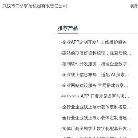
武汉市二桥矿冶机械有限责任公司
襄
推荐产品
·
企业APP定制开发与上线维护服务
·
建站前期做好资料梳理，规避后续各类使用难题
·
定制软件开发服务，梳理企业数字化落地常见难点
·
企业线上信息布局，适配 AI 搜索需要留意这些要点
·
企业网站建设服务 官网搭建方案经验分享
·
中小企业 APP 开发常见误区与项目规划实用经验
·
全行业企业线上展示载体定制搭建服务
·
全行业企业线上展示载体定制搭建服务
·
实体厂商全域线上数字化配套开发与地域检索优化服务