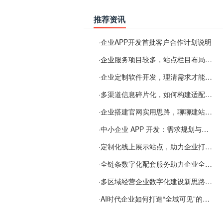
推荐资讯
·
企业APP开发首批客户合作计划说明
·
企业服务项目较多，站点栏目布局规划参考思路
·
企业定制软件开发，理清需求才能提升数字化落地效率
·
多渠道信息碎片化，如何构建适配 AI 检索的品牌信息源
·
企业搭建官网实用思路，聊聊建站容易忽视的问题
·
中小企业 APP 开发：需求规划与项目落地避坑经验分享
·
定制化线上展示站点，助力企业打通线上经营渠道
·
全链条数字化配套服务助力企业全域线上经营
·
多区域经营企业数字化建设新思路：多端载体与地域检索一体化落地思路分享
·
AI时代企业如何打造“全域可见”的数字资产？梓彤超越给出新解法