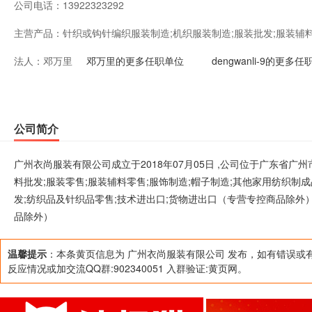
公司电话：
13922323292
主营产品：
针织或钩针编织服装制造;机织服装制造;服装批发;服装辅料
法人：
邓万里
制造;帽子制造;其他家用纺织制成品制造;纺织带和帘子布
邓万里的更多任职单位
dengwanli-9的更多
品及原料批发;纺织品及针织品零售;技术进出口;货物进出
贸易（许可审批类商品除外）;商品零售贸易（许可审批类
公司简介
广州衣尚服装有限公司成立于2018年07月05日 ,公司位于广东省广
料批发;服装零售;服装辅料零售;服饰制造;帽子制造;其他家用纺织制
发;纺织品及针织品零售;技术进出口;货物进出口（专营专控商品除外
品除外）
温馨提示
：本条黄页信息为 广州衣尚服装有限公司 发布，如有错误或
反应情况或加交流QQ群:902340051 入群验证:黄页网。