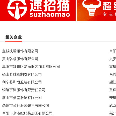
相关企业
宣城扶帮服饰有限公司
阜
黄山弘杨服饰有限公司
六
阜阳市颍州区梦丽服装加工有限公司
重
砀山县胜隆制衣有限公司
马
利辛县和恒服装有限公司
望
铜陵宇翔服饰有限责任公司
重
潜山市鼎盛服饰有限公司
安
亳州市荣轩服装销售有限公司
武
阜阳市米洛妃服装加工有限公司
亳