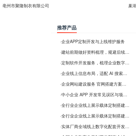
亳州市聚隆制衣有限公司
巢
推荐产品
·
企业APP定制开发与上线维护服务
·
建站前期做好资料梳理，规避后续各类使用难题
·
定制软件开发服务，梳理企业数字化落地常见难点
·
企业线上信息布局，适配 AI 搜索需要留意这些要点
·
企业网站建设服务 官网搭建方案经验分享
·
中小企业 APP 开发常见误区与项目规划实用经验
·
全行业企业线上展示载体定制搭建服务
·
全行业企业线上展示载体定制搭建服务
·
实体厂商全域线上数字化配套开发与地域检索优化服务