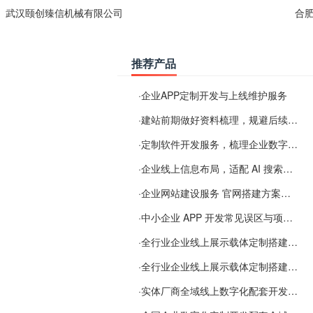
武汉颐创臻信机械有限公司
合
推荐产品
·
企业APP定制开发与上线维护服务
·
建站前期做好资料梳理，规避后续各类使用难题
·
定制软件开发服务，梳理企业数字化落地常见难点
·
企业线上信息布局，适配 AI 搜索需要留意这些要点
·
企业网站建设服务 官网搭建方案经验分享
·
中小企业 APP 开发常见误区与项目规划实用经验
·
全行业企业线上展示载体定制搭建服务
·
全行业企业线上展示载体定制搭建服务
·
实体厂商全域线上数字化配套开发与地域检索优化服务