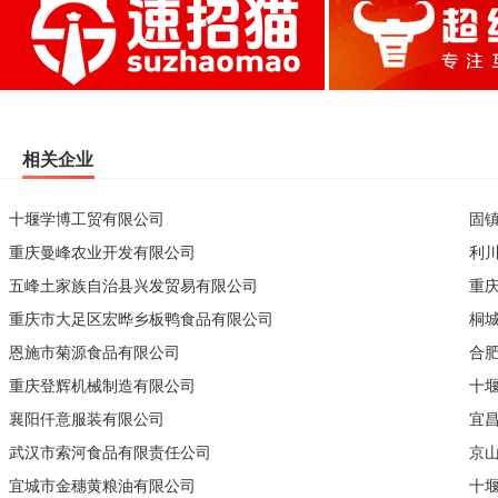
相关企业
十堰学博工贸有限公司
固
重庆曼峰农业开发有限公司
利
五峰土家族自治县兴发贸易有限公司
重
重庆市大足区宏晔乡板鸭食品有限公司
桐
恩施市菊源食品有限公司
合
重庆登辉机械制造有限公司
十
襄阳仟意服装有限公司
宜
武汉市索河食品有限责任公司
京
宜城市金穗黄粮油有限公司
十