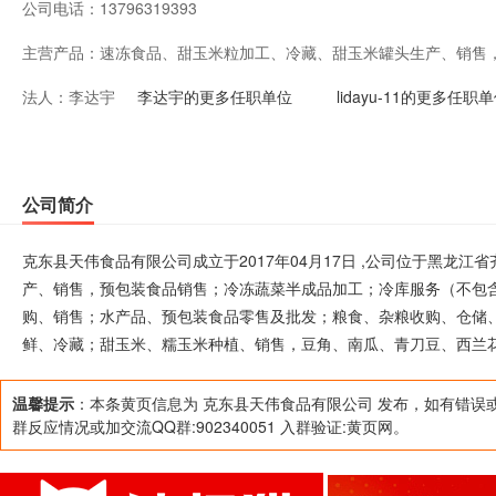
公司电话：
13796319393
主营产品：
速冻食品、甜玉米粒加工、冷藏、甜玉米罐头生产、销售
法人：
李达宇
加工；冷库服务（不包含危险化学品）；速冻食品制造；
李达宇的更多任职单位
lidayu-11的更多任职
购、销售；水产品、预包装食品零售及批发；粮食、杂粮
务、货物装卸服务；谷物脱粒；蔬菜加工、保鲜、冷藏；
公司简介
南瓜、青刀豆、西兰花、胡萝卜、马铃薯、大辣椒、圆葱
克东县天伟食品有限公司成立于2017年04月17日 ,公司位于黑龙
产、销售，预包装食品销售；冷冻蔬菜半成品加工；冷库服务（不包
购、销售；水产品、预包装食品零售及批发；粮食、杂粮收购、仓储
鲜、冷藏；甜玉米、糯玉米种植、销售，豆角、南瓜、青刀豆、西兰
温馨提示
：本条黄页信息为 克东县天伟食品有限公司 发布，如有错误
群反应情况或加交流QQ群:902340051 入群验证:黄页网。