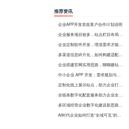
推荐资讯
·
企业APP开发首批客户合作计划说明
·
企业服务项目较多，站点栏目布局规划参考思路
·
企业定制软件开发，理清需求才能提升数字化落地效率
·
多渠道信息碎片化，如何构建适配 AI 检索的品牌信息源
·
企业搭建官网实用思路，聊聊建站容易忽视的问题
·
中小企业 APP 开发：需求规划与项目落地避坑经验分享
·
定制化线上展示站点，助力企业打通线上经营渠道
·
全链条数字化配套服务助力企业全域线上经营
·
多区域经营企业数字化建设新思路：多端载体与地域检索一体化落地思路分享
·
AI时代企业如何打造“全域可见”的数字资产？梓彤超越给出新解法