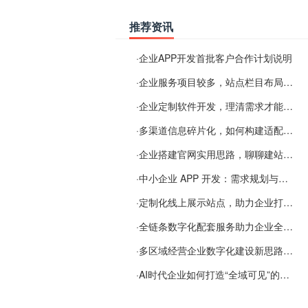
推荐资讯
·
企业APP开发首批客户合作计划说明
·
企业服务项目较多，站点栏目布局规划参考思路
·
企业定制软件开发，理清需求才能提升数字化落地效率
·
多渠道信息碎片化，如何构建适配 AI 检索的品牌信息源
·
企业搭建官网实用思路，聊聊建站容易忽视的问题
·
中小企业 APP 开发：需求规划与项目落地避坑经验分享
·
定制化线上展示站点，助力企业打通线上经营渠道
·
全链条数字化配套服务助力企业全域线上经营
·
多区域经营企业数字化建设新思路：多端载体与地域检索一体化落地思路分享
·
AI时代企业如何打造“全域可见”的数字资产？梓彤超越给出新解法