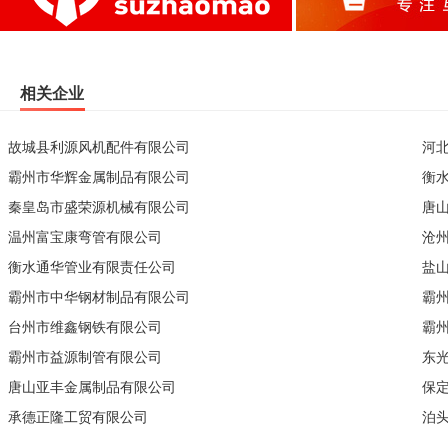
相关企业
故城县利源风机配件有限公司
河
霸州市华辉金属制品有限公司
衡
秦皇岛市盛荣源机械有限公司
唐
温州富宝康弯管有限公司
沧
衡水通华管业有限责任公司
盐
霸州市中华钢材制品有限公司
霸
台州市维鑫钢铁有限公司
霸
霸州市益源制管有限公司
东
唐山亚丰金属制品有限公司
保
承德正隆工贸有限公司
泊