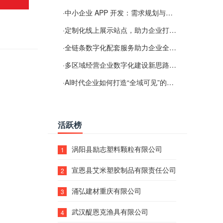
·
中小企业 APP 开发：需求规划与项目落地避坑经验分享
·
定制化线上展示站点，助力企业打通线上经营渠道
·
全链条数字化配套服务助力企业全域线上经营
·
多区域经营企业数字化建设新思路：多端载体与地域检索一体化落地思路分享
·
AI时代企业如何打造“全域可见”的数字资产？梓彤超越给出新解法
活跃榜
涡阳县励志塑料颗粒有限公司
1
宣恩县艾米塑胶制品有限责任公司
2
涌弘建材重庆有限公司
3
武汉醍恩克渔具有限公司
4