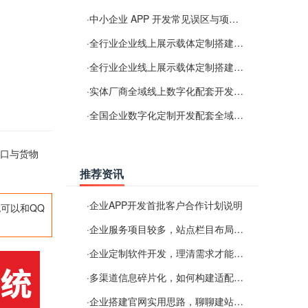
·
中小企业 APP 开发常见误区与项目规划实用经验
·
全行业企业线上展示载体定制搭建服务
·
全行业企业线上展示载体定制搭建服务
·
实体厂商全域线上数字化配套开发与地域检索优化服务
·
全国企业数字化定制开发配套全域搜索优化服务
出口与货物
推荐资讯
·
企业APP开发首批客户合作计划说明
可以和QQ
·
企业服务项目较多，站点栏目布局规划参考思路
·
企业定制软件开发，理清需求才能提升数字化落地效率
·
多渠道信息碎片化，如何构建适配 AI 检索的品牌信息源
·
企业搭建官网实用思路，聊聊建站容易忽视的问题