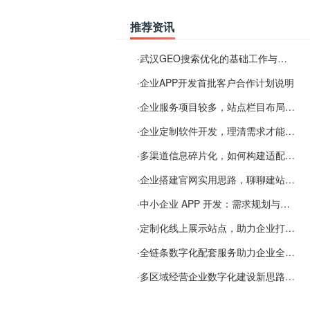
推荐资讯
·
武汉GEO搜索优化的基础工作与实施思路
·
企业APP开发首批客户合作计划说明
·
企业服务项目较多，站点栏目布局规划参考思路
·
企业定制软件开发，理清需求才能提升数字化落地效率
·
多渠道信息碎片化，如何构建适配 AI 检索的品牌信息源
·
企业搭建官网实用思路，聊聊建站容易忽视的问题
·
中小企业 APP 开发：需求规划与项目落地避坑经验分享
·
定制化线上展示站点，助力企业打通线上经营渠道
·
全链条数字化配套服务助力企业全域线上经营
·
多区域经营企业数字化建设新思路：多端载体与地域检索一体化落地思路分享