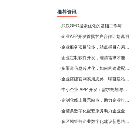
推荐资讯
·
武汉GEO搜索优化的基础工作与实施思路
·
企业APP开发首批客户合作计划说明
·
企业服务项目较多，站点栏目布局规划参考思路
·
企业定制软件开发，理清需求才能提升数字化落地效率
·
多渠道信息碎片化，如何构建适配 AI 检索的品牌信息源
·
企业搭建官网实用思路，聊聊建站容易忽视的问题
·
中小企业 APP 开发：需求规划与项目落地避坑经验分享
·
定制化线上展示站点，助力企业打通线上经营渠道
·
全链条数字化配套服务助力企业全域线上经营
·
多区域经营企业数字化建设新思路：多端载体与地域检索一体化落地思路分享