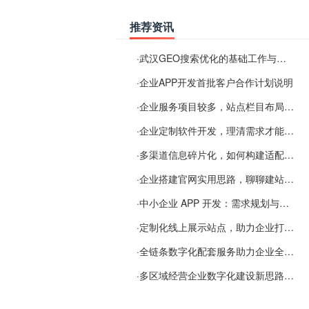
推荐资讯
·
武汉GEO搜索优化的基础工作与实施思路
·
企业APP开发首批客户合作计划说明
·
企业服务项目较多，站点栏目布局规划参考思路
·
企业定制软件开发，理清需求才能提升数字化落地效率
·
多渠道信息碎片化，如何构建适配 AI 检索的品牌信息源
·
企业搭建官网实用思路，聊聊建站容易忽视的问题
·
中小企业 APP 开发：需求规划与项目落地避坑经验分享
·
定制化线上展示站点，助力企业打通线上经营渠道
·
全链条数字化配套服务助力企业全域线上经营
·
多区域经营企业数字化建设新思路：多端载体与地域检索一体化落地思路分享