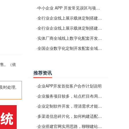
·
中小企业 APP 开发常见误区与项目规划实用经验
·
全行业企业线上展示载体定制搭建服务
·
全行业企业线上展示载体定制搭建服务
·
实体厂商全域线上数字化配套开发与地域检索优化服务
·
全国企业数字化定制开发配套全域搜索优化服务
销售。（依
推荐资讯
·
企业APP开发首批客户合作计划说明
及时处理,
·
企业服务项目较多，站点栏目布局规划参考思路
·
企业定制软件开发，理清需求才能提升数字化落地效率
·
多渠道信息碎片化，如何构建适配 AI 检索的品牌信息源
·
企业搭建官网实用思路，聊聊建站容易忽视的问题