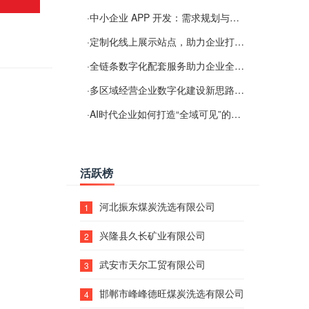
·
中小企业 APP 开发：需求规划与项目落地避坑经验分享
·
定制化线上展示站点，助力企业打通线上经营渠道
·
全链条数字化配套服务助力企业全域线上经营
·
多区域经营企业数字化建设新思路：多端载体与地域检索一体化落地思路分享
·
AI时代企业如何打造“全域可见”的数字资产？梓彤超越给出新解法
活跃榜
河北振东煤炭洗选有限公司
1
兴隆县久长矿业有限公司
2
武安市天尔工贸有限公司
3
邯郸市峰峰德旺煤炭洗选有限公司
4