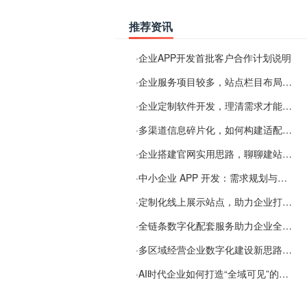
推荐资讯
·
企业APP开发首批客户合作计划说明
·
企业服务项目较多，站点栏目布局规划参考思路
·
企业定制软件开发，理清需求才能提升数字化落地效率
·
多渠道信息碎片化，如何构建适配 AI 检索的品牌信息源
·
企业搭建官网实用思路，聊聊建站容易忽视的问题
·
中小企业 APP 开发：需求规划与项目落地避坑经验分享
·
定制化线上展示站点，助力企业打通线上经营渠道
·
全链条数字化配套服务助力企业全域线上经营
·
多区域经营企业数字化建设新思路：多端载体与地域检索一体化落地思路分享
·
AI时代企业如何打造“全域可见”的数字资产？梓彤超越给出新解法