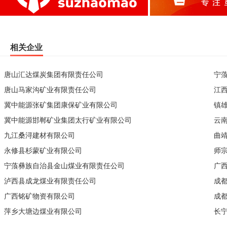
相关企业
唐山汇达煤炭集团有限责任公司
宁
唐山马家沟矿业有限责任公司
江
冀中能源张矿集团康保矿业有限公司
镇
冀中能源邯郸矿业集团太行矿业有限公司
云
九江桑浔建材有限公司
曲
永修县杉蒙矿业有限公司
师
宁蒗彝族自治县金山煤业有限责任公司
广
泸西县成龙煤业有限责任公司
成
广西铭矿物资有限公司
成
萍乡大塘边煤业有限公司
长