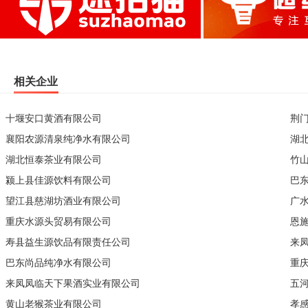
相关企业
十堰安口黄酒有限公司
荆
襄阳农源清泉纯净水有限公司
湖
湖北恒泰茶业有限公司
竹
颍上县佳源饮料有限公司
巴
望江县慈湖坊酒业有限公司
广
重庆水源头贸易有限公司
恩
寿县益生源饮品有限责任公司
来
巴东尚品纯净水有限公司
重
来凤凤临天下果酒实业有限公司
五
黄山老猴茶业有限公司
孝