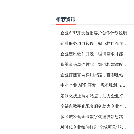
推荐资讯
·
企业APP开发首批客户合作计划说明
·
企业服务项目较多，站点栏目布局规划参考思路
·
企业定制软件开发，理清需求才能提升数字化落地效率
·
多渠道信息碎片化，如何构建适配 AI 检索的品牌信息源
·
企业搭建官网实用思路，聊聊建站容易忽视的问题
·
中小企业 APP 开发：需求规划与项目落地避坑经验分享
·
定制化线上展示站点，助力企业打通线上经营渠道
·
全链条数字化配套服务助力企业全域线上经营
·
多区域经营企业数字化建设新思路：多端载体与地域检索一体化落地思路分享
·
AI时代企业如何打造“全域可见”的数字资产？梓彤超越给出新解法