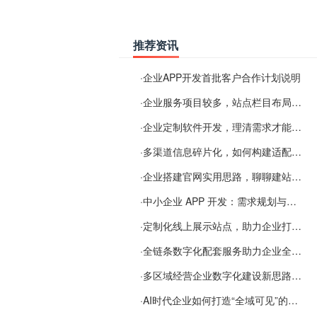
推荐资讯
·
企业APP开发首批客户合作计划说明
·
企业服务项目较多，站点栏目布局规划参考思路
·
企业定制软件开发，理清需求才能提升数字化落地效率
·
多渠道信息碎片化，如何构建适配 AI 检索的品牌信息源
·
企业搭建官网实用思路，聊聊建站容易忽视的问题
·
中小企业 APP 开发：需求规划与项目落地避坑经验分享
·
定制化线上展示站点，助力企业打通线上经营渠道
·
全链条数字化配套服务助力企业全域线上经营
·
多区域经营企业数字化建设新思路：多端载体与地域检索一体化落地思路分享
·
AI时代企业如何打造“全域可见”的数字资产？梓彤超越给出新解法