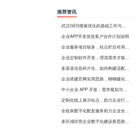
推荐资讯
·
武汉GEO搜索优化的基础工作与实施思路
·
企业APP开发首批客户合作计划说明
·
企业服务项目较多，站点栏目布局规划参考思路
·
企业定制软件开发，理清需求才能提升数字化落地效率
·
多渠道信息碎片化，如何构建适配 AI 检索的品牌信息源
·
企业搭建官网实用思路，聊聊建站容易忽视的问题
·
中小企业 APP 开发：需求规划与项目落地避坑经验分享
·
定制化线上展示站点，助力企业打通线上经营渠道
·
全链条数字化配套服务助力企业全域线上经营
·
多区域经营企业数字化建设新思路：多端载体与地域检索一体化落地思路分享