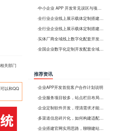
·
中小企业 APP 开发常见误区与项目规划实用经验
·
全行业企业线上展示载体定制搭建服务
·
全行业企业线上展示载体定制搭建服务
·
实体厂商全域线上数字化配套开发与地域检索优化服务
·
全国企业数字化定制开发配套全域搜索优化服务
经相关部门
推荐资讯
·
企业APP开发首批客户合作计划说明
可以和QQ
·
企业服务项目较多，站点栏目布局规划参考思路
·
企业定制软件开发，理清需求才能提升数字化落地效率
·
多渠道信息碎片化，如何构建适配 AI 检索的品牌信息源
·
企业搭建官网实用思路，聊聊建站容易忽视的问题