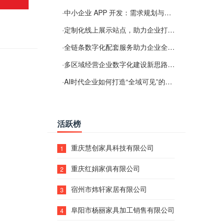
·
中小企业 APP 开发：需求规划与项目落地避坑经验分享
·
定制化线上展示站点，助力企业打通线上经营渠道
·
全链条数字化配套服务助力企业全域线上经营
·
多区域经营企业数字化建设新思路：多端载体与地域检索一体化落地思路分享
·
AI时代企业如何打造“全域可见”的数字资产？梓彤超越给出新解法
活跃榜
重庆慧创家具科技有限公司
1
重庆红娟家俱有限公司
2
宿州市炜轩家居有限公司
3
阜阳市杨丽家具加工销售有限公司
4