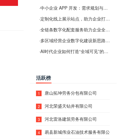
·
中小企业 APP 开发：需求规划与项目落地避坑经验分享
·
定制化线上展示站点，助力企业打通线上经营渠道
·
全链条数字化配套服务助力企业全域线上经营
·
多区域经营企业数字化建设新思路：多端载体与地域检索一体化落地思路分享
·
AI时代企业如何打造“全域可见”的数字资产？梓彤超越给出新解法
活跃榜
唐山拓坤劳务分包有限公司
1
河北荣盛天钻井有限公司
2
河北雷洛建筑劳务有限公司
3
易县新城伟业石油技术服务有限公司
4