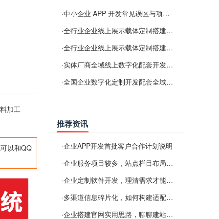
·
中小企业 APP 开发常见误区与项目规划实用经验
·
全行业企业线上展示载体定制搭建服务
·
全行业企业线上展示载体定制搭建服务
·
实体厂商全域线上数字化配套开发与地域检索优化服务
·
全国企业数字化定制开发配套全域搜索优化服务
材料加工
推荐资讯
·
企业APP开发首批客户合作计划说明
可以和QQ
·
企业服务项目较多，站点栏目布局规划参考思路
·
企业定制软件开发，理清需求才能提升数字化落地效率
·
多渠道信息碎片化，如何构建适配 AI 检索的品牌信息源
·
企业搭建官网实用思路，聊聊建站容易忽视的问题