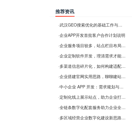
推荐资讯
·
武汉GEO搜索优化的基础工作与实施思路
·
企业APP开发首批客户合作计划说明
·
企业服务项目较多，站点栏目布局规划参考思路
·
企业定制软件开发，理清需求才能提升数字化落地效率
·
多渠道信息碎片化，如何构建适配 AI 检索的品牌信息源
·
企业搭建官网实用思路，聊聊建站容易忽视的问题
·
中小企业 APP 开发：需求规划与项目落地避坑经验分享
·
定制化线上展示站点，助力企业打通线上经营渠道
·
全链条数字化配套服务助力企业全域线上经营
·
多区域经营企业数字化建设新思路：多端载体与地域检索一体化落地思路分享