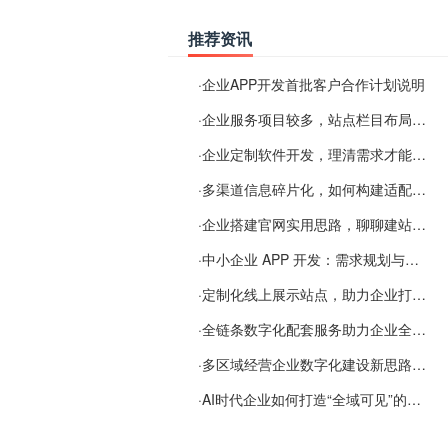
推荐资讯
·
企业APP开发首批客户合作计划说明
·
企业服务项目较多，站点栏目布局规划参考思路
·
企业定制软件开发，理清需求才能提升数字化落地效率
·
多渠道信息碎片化，如何构建适配 AI 检索的品牌信息源
·
企业搭建官网实用思路，聊聊建站容易忽视的问题
·
中小企业 APP 开发：需求规划与项目落地避坑经验分享
·
定制化线上展示站点，助力企业打通线上经营渠道
·
全链条数字化配套服务助力企业全域线上经营
·
多区域经营企业数字化建设新思路：多端载体与地域检索一体化落地思路分享
·
AI时代企业如何打造“全域可见”的数字资产？梓彤超越给出新解法