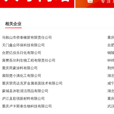
相关企业
马鞍山市侨泰橡胶有限责任公司
重
天门鑫众环保科技有限公司
合
合肥亿佳乐日化有限公司
铜
襄樊吾尔利生物工程有限责任公司
钟
重庆芮豪涂料有限公司
荆
襄阳楚小满化工有限公司
湖
重庆荣亮达克罗金属表面技术有限公司
咸
蒙城县沐歌清洁用品有限公司
湖
庐江县彩强新材料有限公司
重
重庆卢卡斯泰生物科技有限公司
武