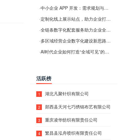
·
中小企业 APP 开发：需求规划与项目落地避坑经验分享
·
定制化线上展示站点，助力企业打通线上经营渠道
·
全链条数字化配套服务助力企业全域线上经营
·
多区域经营企业数字化建设新思路：多端载体与地域检索一体化落地思路分享
·
AI时代企业如何打造“全域可见”的数字资产？梓彤超越给出新解法
活跃榜
湖北凡聚针织有限公司
1
郧西县天河七巧绣锦布艺有限公司
2
重庆凌华纺织有限责任公司
3
繁昌县泓舟喷织有限责任公司
4