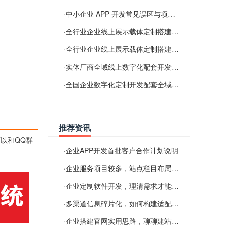
·
中小企业 APP 开发常见误区与项目规划实用经验
·
全行业企业线上展示载体定制搭建服务
·
全行业企业线上展示载体定制搭建服务
·
实体厂商全域线上数字化配套开发与地域检索优化服务
·
全国企业数字化定制开发配套全域搜索优化服务
推荐资讯
以和QQ群
·
企业APP开发首批客户合作计划说明
·
企业服务项目较多，站点栏目布局规划参考思路
·
企业定制软件开发，理清需求才能提升数字化落地效率
·
多渠道信息碎片化，如何构建适配 AI 检索的品牌信息源
·
企业搭建官网实用思路，聊聊建站容易忽视的问题