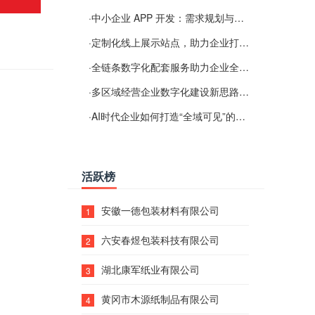
·
中小企业 APP 开发：需求规划与项目落地避坑经验分享
·
定制化线上展示站点，助力企业打通线上经营渠道
·
全链条数字化配套服务助力企业全域线上经营
·
多区域经营企业数字化建设新思路：多端载体与地域检索一体化落地思路分享
·
AI时代企业如何打造“全域可见”的数字资产？梓彤超越给出新解法
活跃榜
安徽一德包装材料有限公司
1
六安春煜包装科技有限公司
2
湖北康军纸业有限公司
3
黄冈市木源纸制品有限公司
4