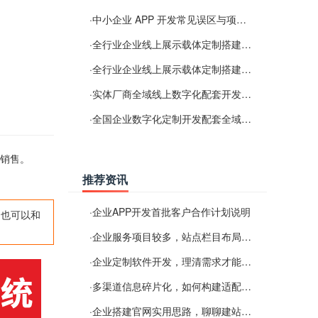
·
中小企业 APP 开发常见误区与项目规划实用经验
·
全行业企业线上展示载体定制搭建服务
·
全行业企业线上展示载体定制搭建服务
·
实体厂商全域线上数字化配套开发与地域检索优化服务
·
全国企业数字化定制开发配套全域搜索优化服务
、销售。
推荐资讯
·
企业APP开发首批客户合作计划说明
,也可以和
·
企业服务项目较多，站点栏目布局规划参考思路
·
企业定制软件开发，理清需求才能提升数字化落地效率
·
多渠道信息碎片化，如何构建适配 AI 检索的品牌信息源
·
企业搭建官网实用思路，聊聊建站容易忽视的问题