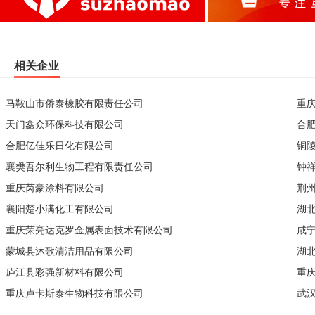
相关企业
马鞍山市侨泰橡胶有限责任公司
重
天门鑫众环保科技有限公司
合
合肥亿佳乐日化有限公司
铜
襄樊吾尔利生物工程有限责任公司
钟
重庆芮豪涂料有限公司
荆
襄阳楚小满化工有限公司
湖
重庆荣亮达克罗金属表面技术有限公司
咸
蒙城县沐歌清洁用品有限公司
湖
庐江县彩强新材料有限公司
重
重庆卢卡斯泰生物科技有限公司
武