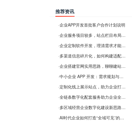
推荐资讯
·
企业APP开发首批客户合作计划说明
·
企业服务项目较多，站点栏目布局规划参考思路
·
企业定制软件开发，理清需求才能提升数字化落地效率
·
多渠道信息碎片化，如何构建适配 AI 检索的品牌信息源
·
企业搭建官网实用思路，聊聊建站容易忽视的问题
·
中小企业 APP 开发：需求规划与项目落地避坑经验分享
·
定制化线上展示站点，助力企业打通线上经营渠道
·
全链条数字化配套服务助力企业全域线上经营
·
多区域经营企业数字化建设新思路：多端载体与地域检索一体化落地思路分享
·
AI时代企业如何打造“全域可见”的数字资产？梓彤超越给出新解法