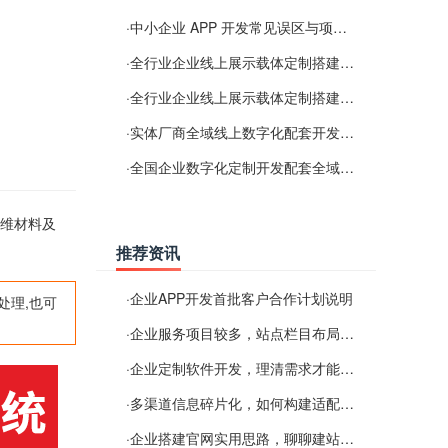
·
中小企业 APP 开发常见误区与项目规划实用经验
·
全行业企业线上展示载体定制搭建服务
·
全行业企业线上展示载体定制搭建服务
·
实体厂商全域线上数字化配套开发与地域检索优化服务
·
全国企业数字化定制开发配套全域搜索优化服务
二维材料及
推荐资讯
·
企业APP开发首批客户合作计划说明
处理,也可
·
企业服务项目较多，站点栏目布局规划参考思路
·
企业定制软件开发，理清需求才能提升数字化落地效率
·
多渠道信息碎片化，如何构建适配 AI 检索的品牌信息源
·
企业搭建官网实用思路，聊聊建站容易忽视的问题