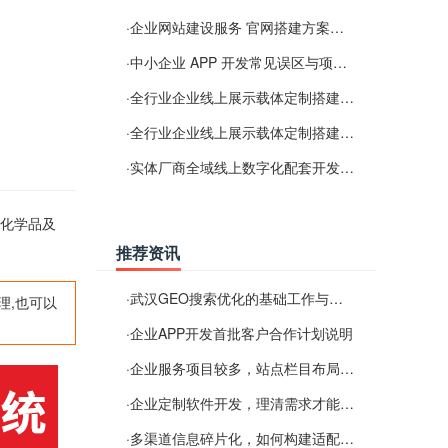
·
企业网站建设服务 官网搭建方案经验分享
·
中小企业 APP 开发常见误区与项目规划实用经验
·
全行业企业线上展示载体定制搭建服务
·
全行业企业线上展示载体定制搭建服务
·
实体厂商全域线上数字化配套开发与地域检索优化服务
毒化学品及
推荐资讯
·
武汉GEO搜索优化的基础工作与实施思路
理,也可以
·
企业APP开发首批客户合作计划说明
·
企业服务项目较多，站点栏目布局规划参考思路
·
企业定制软件开发，理清需求才能提升数字化落地效率
·
多渠道信息碎片化，如何构建适配 AI 检索的品牌信息源