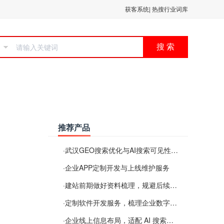
获客系统
|
热搜行业词库
搜 索
推荐产品
·
武汉GEO搜索优化与AI搜索可见性服务
·
企业APP定制开发与上线维护服务
·
建站前期做好资料梳理，规避后续各类使用难题
·
定制软件开发服务，梳理企业数字化落地常见难点
·
企业线上信息布局，适配 AI 搜索需要留意这些要点