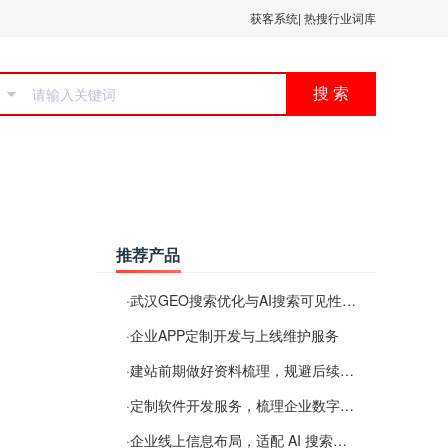
获客系统
|
热搜行业词库
搜 索
推荐产品
·
武汉GEO搜索优化与AI搜索可见性服务
·
企业APP定制开发与上线维护服务
·
建站前期做好资料梳理，规避后续各类使用难题
·
定制软件开发服务，梳理企业数字化落地常见难点
·
企业线上信息布局，适配 AI 搜索需要留意这些要点