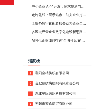
·
中小企业 APP 开发：需求规划与项目落地避坑经验分享
·
定制化线上展示站点，助力企业打通线上经营渠道
·
全链条数字化配套服务助力企业全域线上经营
·
多区域经营企业数字化建设新思路：多端载体与地域检索一体化落地思路分享
·
AI时代企业如何打造“全域可见”的数字资产？梓彤超越给出新解法
活跃榜
襄阳金桔纺织有限公司
1
合肥锦绣坊纺织有限责任公司
2
湖北星际纺织科技有限公司
3
枣阳市宏途商贸有限公司
4