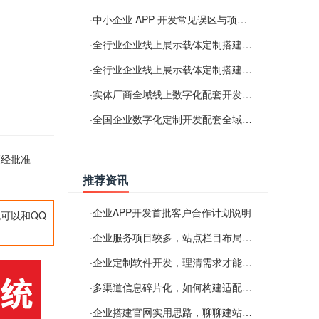
·
中小企业 APP 开发常见误区与项目规划实用经验
·
全行业企业线上展示载体定制搭建服务
·
全行业企业线上展示载体定制搭建服务
·
实体厂商全域线上数字化配套开发与地域检索优化服务
·
全国企业数字化定制开发配套全域搜索优化服务
须经批准
推荐资讯
·
企业APP开发首批客户合作计划说明
可以和QQ
·
企业服务项目较多，站点栏目布局规划参考思路
·
企业定制软件开发，理清需求才能提升数字化落地效率
·
多渠道信息碎片化，如何构建适配 AI 检索的品牌信息源
·
企业搭建官网实用思路，聊聊建站容易忽视的问题