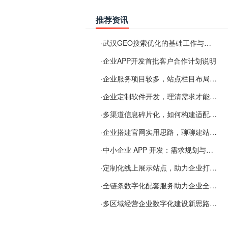
推荐资讯
·
武汉GEO搜索优化的基础工作与实施思路
·
企业APP开发首批客户合作计划说明
·
企业服务项目较多，站点栏目布局规划参考思路
·
企业定制软件开发，理清需求才能提升数字化落地效率
·
多渠道信息碎片化，如何构建适配 AI 检索的品牌信息源
·
企业搭建官网实用思路，聊聊建站容易忽视的问题
·
中小企业 APP 开发：需求规划与项目落地避坑经验分享
·
定制化线上展示站点，助力企业打通线上经营渠道
·
全链条数字化配套服务助力企业全域线上经营
·
多区域经营企业数字化建设新思路：多端载体与地域检索一体化落地思路分享