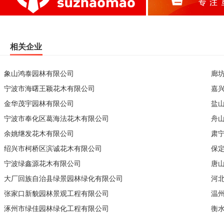
相关企业
象山鸿泰园林有限公司
廊
宁波市海曙王颖花木有限公司
嘉
金华茂宇园林有限公司
盐
宁波市奉化区葛海法花木有限公司
舟
余姚继发花木有限公司
肃
绍兴市柯桥区滨诚花木有限公司
保
宁波绿鑫源花木有限公司
唐
大厂回族自治县绿景园林绿化有限公司
河
张家口新貌园林景观工程有限公司
温
涿州市绿佳园林绿化工程有限公司
衡