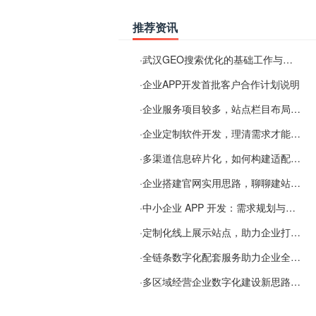
推荐资讯
·
武汉GEO搜索优化的基础工作与实施思路
·
企业APP开发首批客户合作计划说明
·
企业服务项目较多，站点栏目布局规划参考思路
·
企业定制软件开发，理清需求才能提升数字化落地效率
·
多渠道信息碎片化，如何构建适配 AI 检索的品牌信息源
·
企业搭建官网实用思路，聊聊建站容易忽视的问题
·
中小企业 APP 开发：需求规划与项目落地避坑经验分享
·
定制化线上展示站点，助力企业打通线上经营渠道
·
全链条数字化配套服务助力企业全域线上经营
·
多区域经营企业数字化建设新思路：多端载体与地域检索一体化落地思路分享