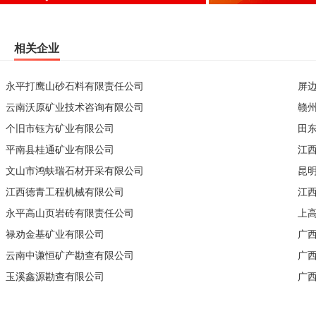
相关企业
永平打鹰山砂石料有限责任公司
屏
云南沃原矿业技术咨询有限公司
赣
个旧市钰方矿业有限公司
田
平南县桂通矿业有限公司
江
文山市鸿蚨瑞石材开采有限公司
昆
江西德青工程机械有限公司
江
永平高山页岩砖有限责任公司
上
禄劝金基矿业有限公司
广
云南中谦恒矿产勘查有限公司
广
玉溪鑫源勘查有限公司
广