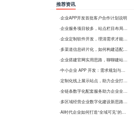
推荐资讯
·
企业APP开发首批客户合作计划说明
·
企业服务项目较多，站点栏目布局规划参考思路
·
企业定制软件开发，理清需求才能提升数字化落地效率
·
多渠道信息碎片化，如何构建适配 AI 检索的品牌信息源
·
企业搭建官网实用思路，聊聊建站容易忽视的问题
·
中小企业 APP 开发：需求规划与项目落地避坑经验分享
·
定制化线上展示站点，助力企业打通线上经营渠道
·
全链条数字化配套服务助力企业全域线上经营
·
多区域经营企业数字化建设新思路：多端载体与地域检索一体化落地思路分享
·
AI时代企业如何打造“全域可见”的数字资产？梓彤超越给出新解法