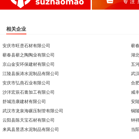
相关企业
安庆市旺垄石材有限公司
蕲
蕲春县蕲之陶陶业有限公司
湖
京山金安环保建材有限公司
五
江陵县振涛水泥制品有限公司
武
安庆市弘燕石业有限公司
合
沙洋宏辰石膏加工有限公司
咸
舒城浩康建材有限公司
安
武汉市龙泉海碾压制管有限公司
铜
云阳县陈天宝石材有限公司
钟
来凤县昱丞水泥制品有限公司
当