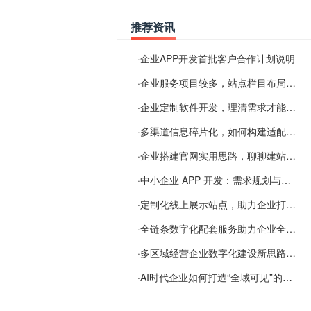
推荐资讯
·
企业APP开发首批客户合作计划说明
·
企业服务项目较多，站点栏目布局规划参考思路
·
企业定制软件开发，理清需求才能提升数字化落地效率
·
多渠道信息碎片化，如何构建适配 AI 检索的品牌信息源
·
企业搭建官网实用思路，聊聊建站容易忽视的问题
·
中小企业 APP 开发：需求规划与项目落地避坑经验分享
·
定制化线上展示站点，助力企业打通线上经营渠道
·
全链条数字化配套服务助力企业全域线上经营
·
多区域经营企业数字化建设新思路：多端载体与地域检索一体化落地思路分享
·
AI时代企业如何打造“全域可见”的数字资产？梓彤超越给出新解法