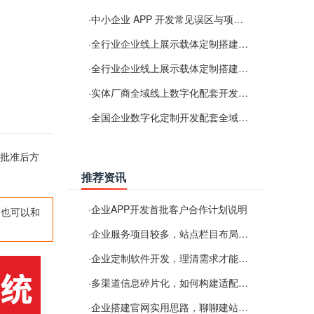
·
中小企业 APP 开发常见误区与项目规划实用经验
·
全行业企业线上展示载体定制搭建服务
·
全行业企业线上展示载体定制搭建服务
·
实体厂商全域线上数字化配套开发与地域检索优化服务
·
全国企业数字化定制开发配套全域搜索优化服务
门批准后方
推荐资讯
·
企业APP开发首批客户合作计划说明
,也可以和
·
企业服务项目较多，站点栏目布局规划参考思路
·
企业定制软件开发，理清需求才能提升数字化落地效率
·
多渠道信息碎片化，如何构建适配 AI 检索的品牌信息源
·
企业搭建官网实用思路，聊聊建站容易忽视的问题