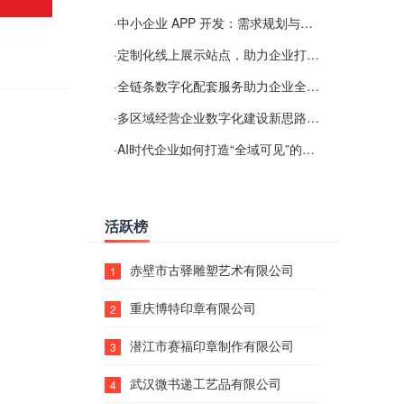
·
中小企业 APP 开发：需求规划与项目落地避坑经验分享
·
定制化线上展示站点，助力企业打通线上经营渠道
·
全链条数字化配套服务助力企业全域线上经营
·
多区域经营企业数字化建设新思路：多端载体与地域检索一体化落地思路分享
·
AI时代企业如何打造“全域可见”的数字资产？梓彤超越给出新解法
活跃榜
赤壁市古驿雕塑艺术有限公司
1
重庆博特印章有限公司
2
潜江市赛福印章制作有限公司
3
武汉微书递工艺品有限公司
4