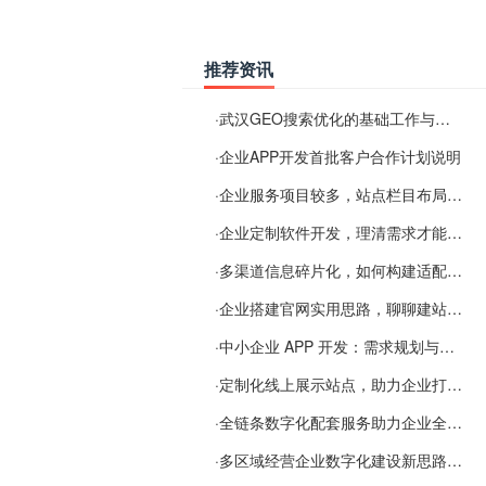
推荐资讯
·
武汉GEO搜索优化的基础工作与实施思路
·
企业APP开发首批客户合作计划说明
·
企业服务项目较多，站点栏目布局规划参考思路
·
企业定制软件开发，理清需求才能提升数字化落地效率
·
多渠道信息碎片化，如何构建适配 AI 检索的品牌信息源
·
企业搭建官网实用思路，聊聊建站容易忽视的问题
·
中小企业 APP 开发：需求规划与项目落地避坑经验分享
·
定制化线上展示站点，助力企业打通线上经营渠道
·
全链条数字化配套服务助力企业全域线上经营
·
多区域经营企业数字化建设新思路：多端载体与地域检索一体化落地思路分享