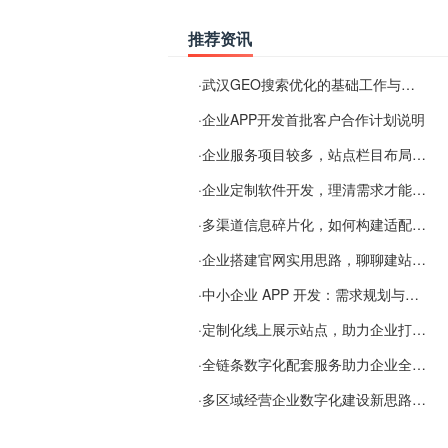
推荐资讯
·
武汉GEO搜索优化的基础工作与实施思路
·
企业APP开发首批客户合作计划说明
·
企业服务项目较多，站点栏目布局规划参考思路
·
企业定制软件开发，理清需求才能提升数字化落地效率
·
多渠道信息碎片化，如何构建适配 AI 检索的品牌信息源
·
企业搭建官网实用思路，聊聊建站容易忽视的问题
·
中小企业 APP 开发：需求规划与项目落地避坑经验分享
·
定制化线上展示站点，助力企业打通线上经营渠道
·
全链条数字化配套服务助力企业全域线上经营
·
多区域经营企业数字化建设新思路：多端载体与地域检索一体化落地思路分享