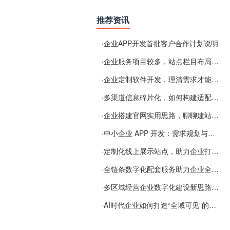
推荐资讯
·
企业APP开发首批客户合作计划说明
·
企业服务项目较多，站点栏目布局规划参考思路
·
企业定制软件开发，理清需求才能提升数字化落地效率
·
多渠道信息碎片化，如何构建适配 AI 检索的品牌信息源
·
企业搭建官网实用思路，聊聊建站容易忽视的问题
·
中小企业 APP 开发：需求规划与项目落地避坑经验分享
·
定制化线上展示站点，助力企业打通线上经营渠道
·
全链条数字化配套服务助力企业全域线上经营
·
多区域经营企业数字化建设新思路：多端载体与地域检索一体化落地思路分享
·
AI时代企业如何打造“全域可见”的数字资产？梓彤超越给出新解法