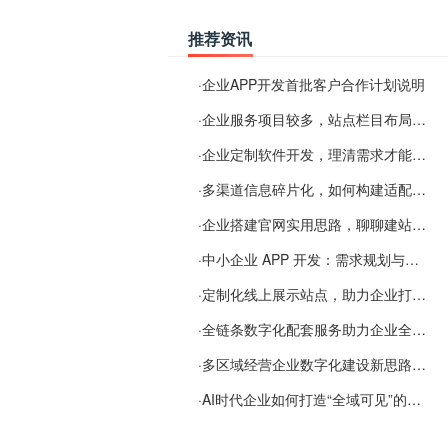
推荐资讯
·
企业APP开发首批客户合作计划说明
·
企业服务项目较多，站点栏目布局规划参考思路
·
企业定制软件开发，理清需求才能提升数字化落地效率
·
多渠道信息碎片化，如何构建适配 AI 检索的品牌信息源
·
企业搭建官网实用思路，聊聊建站容易忽视的问题
·
中小企业 APP 开发：需求规划与项目落地避坑经验分享
·
定制化线上展示站点，助力企业打通线上经营渠道
·
全链条数字化配套服务助力企业全域线上经营
·
多区域经营企业数字化建设新思路：多端载体与地域检索一体化落地思路分享
·
AI时代企业如何打造“全域可见”的数字资产？梓彤超越给出新解法