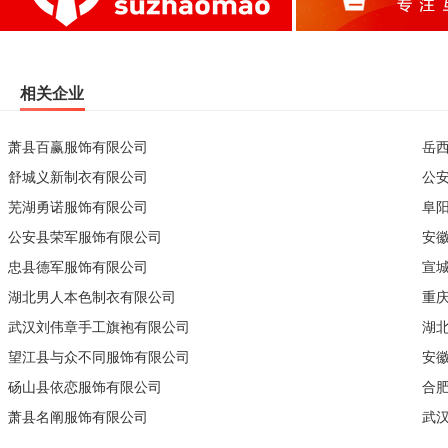
相关企业
萧县百赢服饰有限公司
岳
舒城义新制衣有限公司
公
芜湖勇诺服饰有限公司
阜
公安县荣军服饰有限公司
安
忠县德军服饰有限公司
宣
湖北男人本色制衣有限公司
重
武汉刘伟章手工旗袍有限公司
湖
望江县与众不同服饰有限公司
安
砀山县依恋服饰有限公司
合
萧县名阐服饰有限公司
武