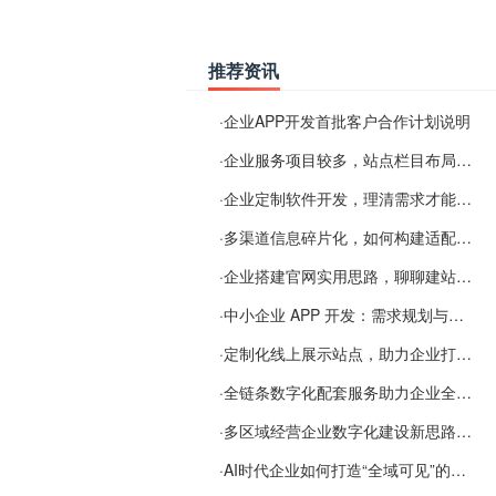
推荐资讯
·
企业APP开发首批客户合作计划说明
·
企业服务项目较多，站点栏目布局规划参考思路
·
企业定制软件开发，理清需求才能提升数字化落地效率
·
多渠道信息碎片化，如何构建适配 AI 检索的品牌信息源
·
企业搭建官网实用思路，聊聊建站容易忽视的问题
·
中小企业 APP 开发：需求规划与项目落地避坑经验分享
·
定制化线上展示站点，助力企业打通线上经营渠道
·
全链条数字化配套服务助力企业全域线上经营
·
多区域经营企业数字化建设新思路：多端载体与地域检索一体化落地思路分享
·
AI时代企业如何打造“全域可见”的数字资产？梓彤超越给出新解法