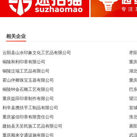
相关企业
云阳县山水印象文化工艺品有限公司
枣
铜陵和利印章有限公司
重
铜陵泛瑞工艺品有限公司
湖
霍山伴卿珠宝玉器有限公司
重
铜陵钟金石雕工艺有限公司
巴
重庆益田印章制作有限公司
望
利辛县携扶手工制品有限公司
宣
重庆鉴信印章有限责任公司
淮
建始县天呈民族工艺品有限公司
襄
重庆顺来交通设施有限公司
武