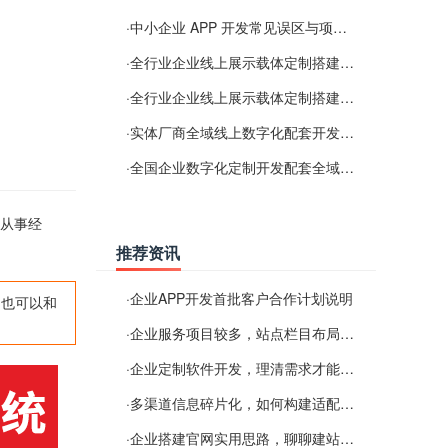
·
中小企业 APP 开发常见误区与项目规划实用经验
·
全行业企业线上展示载体定制搭建服务
·
全行业企业线上展示载体定制搭建服务
·
实体厂商全域线上数字化配套开发与地域检索优化服务
·
全国企业数字化定制开发配套全域搜索优化服务
可从事经
推荐资讯
·
企业APP开发首批客户合作计划说明
,也可以和
·
企业服务项目较多，站点栏目布局规划参考思路
·
企业定制软件开发，理清需求才能提升数字化落地效率
·
多渠道信息碎片化，如何构建适配 AI 检索的品牌信息源
·
企业搭建官网实用思路，聊聊建站容易忽视的问题