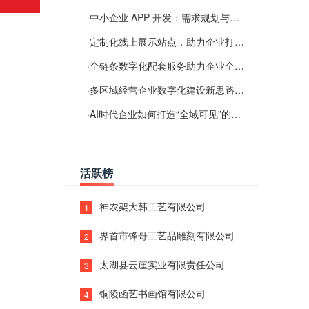
·
中小企业 APP 开发：需求规划与项目落地避坑经验分享
·
定制化线上展示站点，助力企业打通线上经营渠道
·
全链条数字化配套服务助力企业全域线上经营
·
多区域经营企业数字化建设新思路：多端载体与地域检索一体化落地思路分享
·
AI时代企业如何打造“全域可见”的数字资产？梓彤超越给出新解法
活跃榜
神农架大韩工艺有限公司
1
界首市锋哥工艺品雕刻有限公司
2
太湖县云崖实业有限责任公司
3
铜陵函艺书画馆有限公司
4